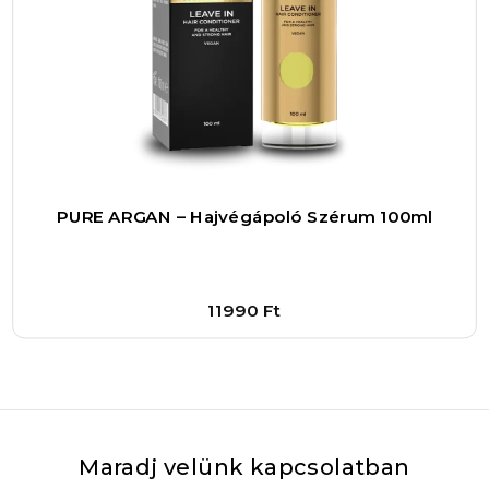
PURE ARGAN – Hajvégápoló Szérum 100ml
11990
Ft
Bővebben
1
–
+
Kosárba
Maradj velünk kapcsolatban