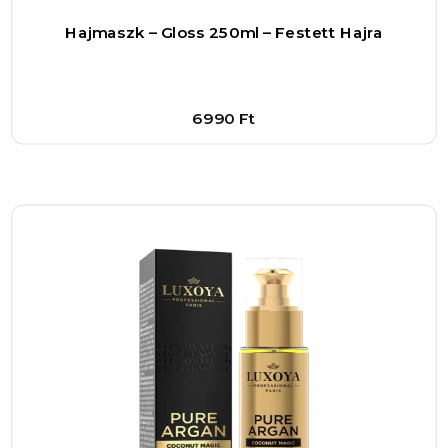
számodra.
Hajmaszk – Gloss 250ml – Festett Hajra
6990
Ft
Bővebben
1
–
+
Kosárba