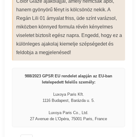
Color Glaze ajakolajjal, amely nemcsak ápol,
hanem gyönyörű fényt is kölcsönöz nekik. A
Regán Lili 01 árnyalat friss, üde színt varázsol,
miközben könnyed formula révén kényelmes
viseletet biztosít egész napra. Engedd, hogy ez a
különleges ajakolaj kiemelje szépségedet és
feldobja a megjelenésed!
988/2023 GPSR EU rendelet alapján az EU-ban
letelepedett felelős személy:
Luxoya Paris Kft.
1116 Budapest, Barázda u. 5.
Luxoya Paris Co., Ltd.
27 Avenue de L'Opéra, 75001 Paris, France