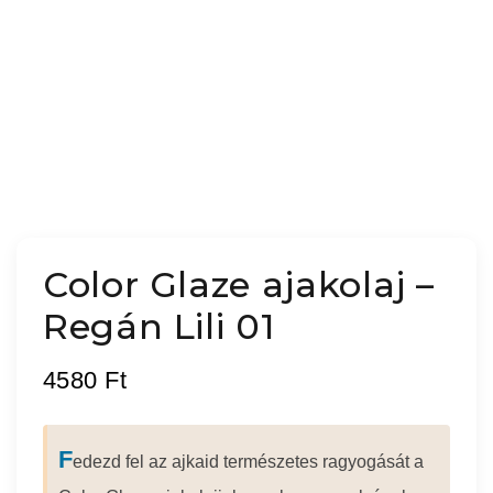
Color Glaze ajakolaj –
Regán Lili 01
4580
Ft
F
edezd fel az ajkaid természetes ragyogását a