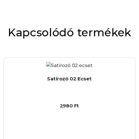
sminked természetes hatású, de mégis
figyelemfelkeltő, akkor ez a termék tökéletes
Értékelésed
*
választás lehet számodra.
Kapcsolódó termékek
Az ajkak gyakran hajlamosak kiszáradni,
repedezni, különösen a hideg vagy szeles
időben, ami nemcsak kényelmetlen, de
esztétikailag is zavaró lehet. A Color Glaze
ajakolaj ebben jelent megoldást, hiszen egy
Satírozó 02 Ecset
ápoló, könnyű formulával készült, amely nem
nehezíti el a száj bőrét, ugyanakkor
hatékonyan hidratálja és védi azt a környezeti
2980
Ft
hatásokkal szemben. A termék
különlegessége, hogy nem csak egy egyszerű
fényt adó ajakápoló, hanem egy színezett olaj,
ami azonnal friss és üde megjelenést