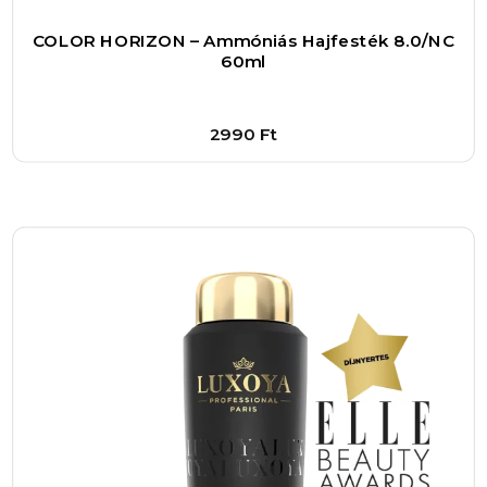
választás azoknak, akik nem szeretnének
hosszú órákat eltölteni a hajfestéssel. A festék
COLOR HORIZON – Ammóniás Hajfesték 8.0/NC
60ml
jól keverhető a megfelelő oxidáló krémmel, ami
biztosítja a szín egyenletes eloszlását és a
kívánt árnyalat elérését. Emellett a termék
2990
Ft
formulája úgy lett kialakítva, hogy csökkentse a
haj károsodását, így még a rendszeres festés
Bővebben
mellett sem kell aggódnod a haj szerkezetének
1
–
+
gyengülése miatt.
Kosárba
Ez a hajfesték különösen ajánlott azok
számára, akik szeretnének változtatni
megjelenésükön, akár egy különleges
alkalomra, akár a mindennapok során. A tartós,
vibráló színnek köszönhetően
magabiztosabbnak érezheted magad,