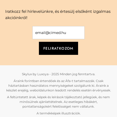
Iratkozz fel hírlevelünkre, és értesülj elsőként izgalmas
akcióinkról!
Skylux by Luxoya - 2025 Minden jog fenntartva.
Áraink forintban értendőek és az Áfa-t tartalmazzák. Csak
háztartásban használatos mennyiségeket szolgálunk ki. Áraink a
készlet erejéig, weboldalunkon leadott rendelés esetén érvényesek.
A feltüntetett árak, képek és leírások tájékoztató jellegűek, és nem
minősülnek ajánlattételnek. Az esetleges hibákért,
pontatlanságokért felelősséget nem vállalunk.
A termékképek illusztrációk.