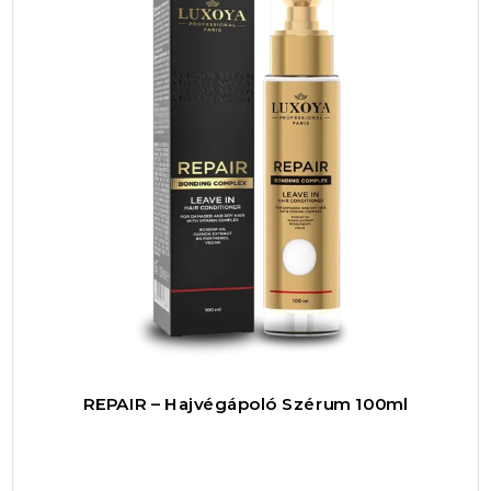
ragyogását minden nap!
REPAIR – Hajvégápoló Szérum 100ml