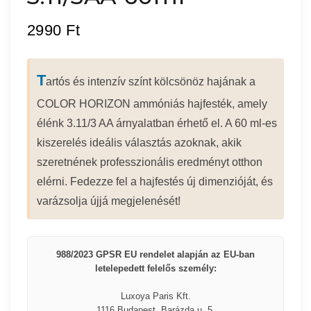
2990
Ft
T
artós és intenzív színt kölcsönöz hajának a
COLOR HORIZON ammóniás hajfesték, amely
élénk 3.11/3 AA árnyalatban érhető el. A 60 ml-es
kiszerelés ideális választás azoknak, akik
szeretnének professzionális eredményt otthon
elérni. Fedezze fel a hajfestés új dimenzióját, és
varázsolja újjá megjelenését!
988/2023 GPSR EU rendelet alapján az EU-ban
letelepedett felelős személy:
Luxoya Paris Kft.
1116 Budapest, Barázda u. 5.