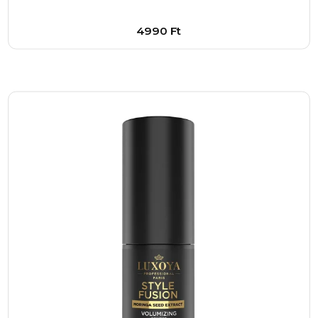
festés után is. Ez azért lényeges, mert a
hajfestés során gyakran előfordulhat, hogy a haj
4990
Ft
szárazzá, töredezetté válik, ám ezzel a
termékkel minimalizálható az ilyen jellegű
Bővebben
károsodás.
1
–
+
Kosárba
Az ár tekintetében a COLOR HORIZON
hajfesték 2990 forintos ára versenyképes,
különösen figyelembe véve a professzionális
minőséget és a hosszú távú eredményt, amit
nyújt. Ez a költség egyetlen egyszeri
befektetésként értelmezhető, amely hosszú
ideig tartó, ragyogó hajszínt biztosít, így
megspórolhatod a gyakori újrafestések
költségeit és időráfordítását.