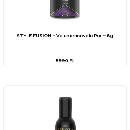
Összességében a COLOR HORIZON ammóniás
hajfesték 5.65/5 RM egy olyan termék, amely
azoknak szól, akik nem elégszenek meg az
átlagossal, és szeretnének egy igazán élénk,
tartós hajszínt. A mélyvörös árnyalat, a
STYLE FUSION – Volumennövelő Por – 8g
professzionális összetétel és a könnyű
használat együtt garantálja, hogy a hajad
nemcsak gyönyörű, hanem egészséges és
5990
Ft
élettel teli marad. Ha a hajad megújításán
gondolkodsz, ez a hajfesték biztosan a
Bővebben
segítségedre lesz.
1
–
+
Kosárba