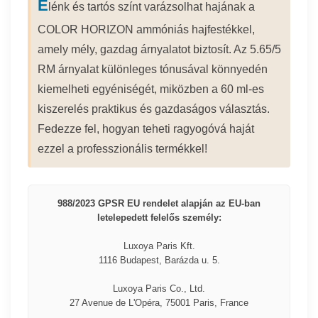
É
lénk és tartós színt varázsolhat hajának a
COLOR HORIZON ammóniás hajfestékkel,
amely mély, gazdag árnyalatot biztosít. Az 5.65/5
RM árnyalat különleges tónusával könnyedén
kiemelheti egyéniségét, miközben a 60 ml-es
kiszerelés praktikus és gazdaságos választás.
Fedezze fel, hogyan teheti ragyogóvá haját
ezzel a professzionális termékkel!
988/2023 GPSR EU rendelet alapján az EU-ban
letelepedett felelős személy:
Luxoya Paris Kft.
1116 Budapest, Barázda u. 5.
Luxoya Paris Co., Ltd.
27 Avenue de L'Opéra, 75001 Paris, France