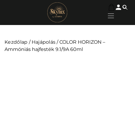
Kezdőlap
/
Hajápolás
/ COLOR HORIZON –
Ammóniás hajfesték 9.1/9A 60ml