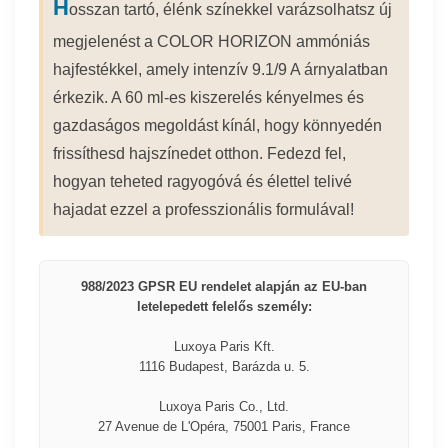
H
osszan tartó, élénk színekkel varázsolhatsz új
megjelenést a COLOR HORIZON ammóniás
hajfestékkel, amely intenzív 9.1/9 A árnyalatban
érkezik. A 60 ml-es kiszerelés kényelmes és
gazdaságos megoldást kínál, hogy könnyedén
frissíthesd hajszínedet otthon. Fedezd fel,
hogyan teheted ragyogóvá és élettel telivé
hajadat ezzel a professzionális formulával!
988/2023 GPSR EU rendelet alapján az EU-ban
letelepedett felelős személy:
Luxoya Paris Kft.
1116 Budapest, Barázda u. 5.
Luxoya Paris Co., Ltd.
27 Avenue de L'Opéra, 75001 Paris, France