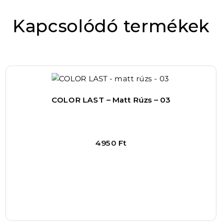
Értékelésed
*
lesz a legjobb választás számodra.
Kapcsolódó termékek
Ez a matt rúzs azért különleges, mert a matt
finish ellenére sem szárítja ki az ajkakat, ami
manapság ritka előnynek számít a piacon. A
COLOR LAST technológiának köszönhetően a
színek intenzívek és tartósak maradnak, így
COLOR LAST – Matt Rúzs – 03
nem kell attól tartanod, hogy napközben
többször újra kell majd kenned a rúzst. Ez
nagyban megkönnyíti a mindennapi
4950
Ft
sminkelést, hiszen egyetlen mozdulattal friss
és kifogástalan megjelenést érhetsz el akár
egész nap.
A 09-es árnyalat egy kifinomult, semleges tónus,
amely kiválóan illik a legtöbb bőrtónushoz és