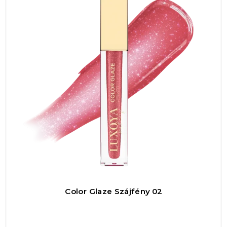
könnyen kombinálható más sminktermékekkel,
legyen szó természetes nappali vagy
intenzívebb esti sminkről. A termék kialakítása
praktikus, kompakt, így bárhová magaddal
viheted, hogy szükség esetén gyorsan
frissíthesd a megjelenésedet. A csomagolás
egyszerű, mégis stílusos, ami a sminktáskád
díszévé válhat.
Ár-érték arányban a COLOR LOCK folyékony
matt rúzs 02-es színben kiváló választás, hiszen
mindössze 3950 forintért egy olyan prémium
minőségű terméket kapsz, amely hosszú távon
is megállja a helyét. A kiszerelés ideális, nem túl
Color Glaze Szájfény 02
nagy, így nem foglal sok helyet, ugyanakkor
elegendő mennyiséget tartalmaz ahhoz, hogy