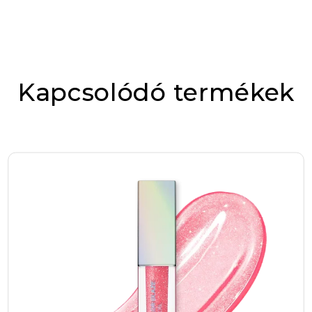
számára. Ez a rúzs nem csupán egy
karakterrel jelöltük
sminktermék, hanem egy megbízható társ,
amely egész nap gondoskodik a
Értékelésed
*
megjelenésed kifogástalanságáról.
Kapcsolódó termékek
Amikor matt rúzst választunk, a leggyakoribb
problémák közé tartozik, hogy a száj
kipirosodik, a rúzs könnyen lekopik, vagy
kényelmetlen érzést okoz. A COLOR LOCK
folyékony matt rúzs pontosan ezekre a
nehézségekre nyújt megoldást. Különleges
formula segítségével a színt hosszan tartóan
rögzíti, így nem kell folyamatosan újrafestened
a szádat nap közben. Ez az árnyalat – a 02-es
– finoman, mégis határozottan emeli ki a
természetes ajakformát, így bármilyen