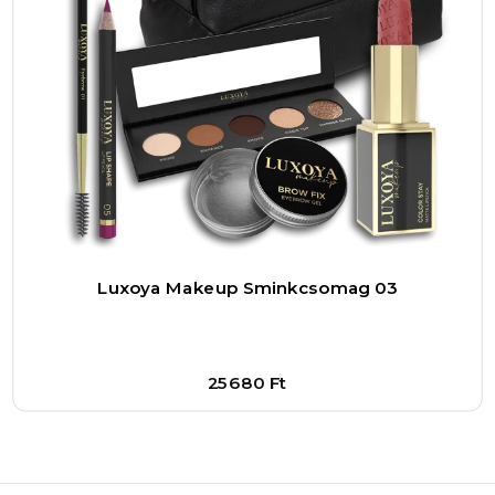
Luxoya Makeup Sminkcsomag 03
25680
Ft
Bővebben
1
–
+