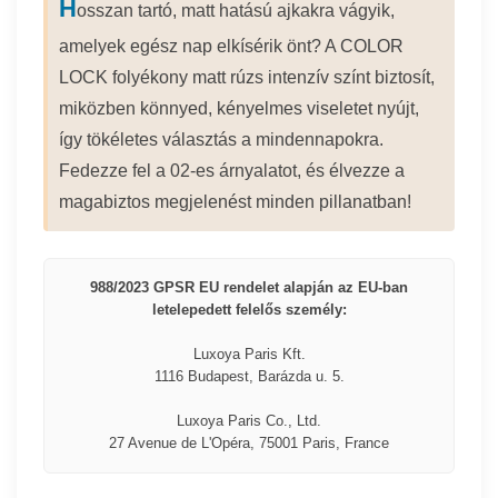
H
osszan tartó, matt hatású ajkakra vágyik,
amelyek egész nap elkísérik önt? A COLOR
LOCK folyékony matt rúzs intenzív színt biztosít,
miközben könnyed, kényelmes viseletet nyújt,
így tökéletes választás a mindennapokra.
Fedezze fel a 02-es árnyalatot, és élvezze a
magabiztos megjelenést minden pillanatban!
988/2023 GPSR EU rendelet alapján az EU-ban
letelepedett felelős személy:
Luxoya Paris Kft.
1116 Budapest, Barázda u. 5.
Luxoya Paris Co., Ltd.
27 Avenue de L'Opéra, 75001 Paris, France