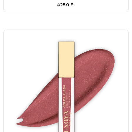
hosszan élvezhesd a gyönyörű, matt hatású
4250
Ft
ajkakat.
Bővebben
Ez a rúzs a mindennapok során és különleges
1
–
+
alkalmakon egyaránt megállja a helyét. Ha egy
Kosárba
olyan készítményt keresel, amely nem csak
színben, hanem tartósságban és
komfortérzetben is kiemelkedő, a COLOR
LOCK folyékony matt rúzs 02-es árnyalatban
garantáltan elnyeri a tetszésedet. Egyszerűen
alkalmazható, hosszú hatású és ápoló –
minden, amit egy modern rúzstól elvársz. Ne
hagyd, hogy a matt rúzsok okozta
kellemetlenségek visszatartsanak, válaszd a
COLOR LOCK-ot, és élvezd az egész napos,
magabiztos megjelenést!