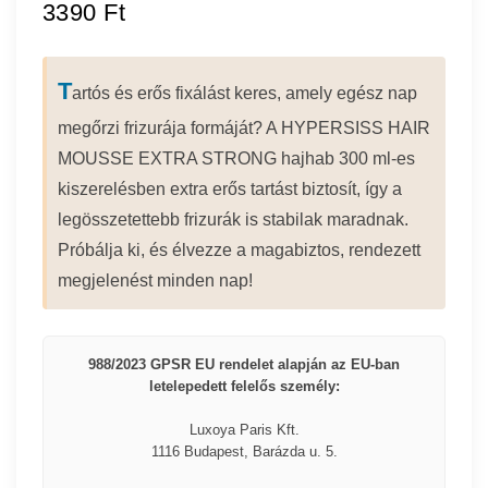
3390
Ft
T
artós és erős fixálást keres, amely egész nap
megőrzi frizurája formáját? A HYPERSISS HAIR
MOUSSE EXTRA STRONG hajhab 300 ml-es
kiszerelésben extra erős tartást biztosít, így a
legösszetettebb frizurák is stabilak maradnak.
Próbálja ki, és élvezze a magabiztos, rendezett
megjelenést minden nap!
988/2023 GPSR EU rendelet alapján az EU-ban
letelepedett felelős személy:
Luxoya Paris Kft.
1116 Budapest, Barázda u. 5.