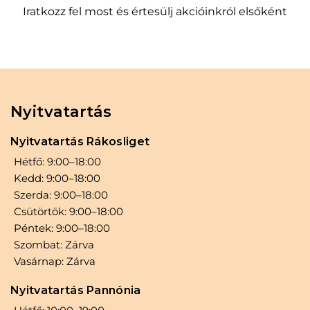
Iratkozz fel most és értesülj akcióinkról elsőként
terméket. A praktikus kiszerelés és a kedvező
ár pedig csak hab a tortán, ami miatt érdemes a
HYPERSISS hajhab mellett dönteni.
Nyitvatartás
Nyitvatartás Rákosliget
Hétfő: 9:00–18:00
Kedd: 9:00–18:00
Szerda: 9:00–18:00
Csütörtök: 9:00–18:00
Péntek: 9:00–18:00
Szombat: Zárva
Vasárnap: Zárva
Nyitvatartás Pannónia