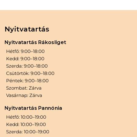
hogy frizurád egész nap tökéletesen álljon,
miközben megőrzi hajad természetes
rugalmasságát. Ha fontos számodra a hosszú
távú tartás, a könnyű használat és a
Nyitvatartás
természetes megjelenés, akkor ez a hajlakk az
Nyitvatartás Rákosliget
ideális választás számodra. Ne engedd, hogy a
Hétfő: 9:00–18:00
hajad elernyedjen vagy széteszen a nap
Kedd: 9:00–18:00
folyamán, válaszd a HYPERSISS
Szerda: 9:00–18:00
HAIRSPRAY-t, és élvezd a magabiztos,
Csütörtök: 9:00–18:00
stílusos megjelenést minden körülmények
Péntek: 9:00–18:00
között!
Szombat: Zárva
Vasárnap: Zárva
Nyitvatartás Pannónia
Hétfő: 10:00–19:00
Kedd: 10:00–19:00
Szerda: 10:00–19:00