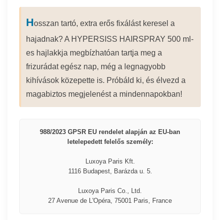
H
osszan tartó, extra erős fixálást keresel a
hajadnak? A HYPERSISS HAIRSPRAY 500 ml-
es hajlakkja megbízhatóan tartja meg a
frizurádat egész nap, még a legnagyobb
kihívások közepette is. Próbáld ki, és élvezd a
magabiztos megjelenést a mindennapokban!
988/2023 GPSR EU rendelet alapján az EU-ban
letelepedett felelős személy:
Luxoya Paris Kft.
1116 Budapest, Barázda u. 5.
Luxoya Paris Co., Ltd.
27 Avenue de L'Opéra, 75001 Paris, France