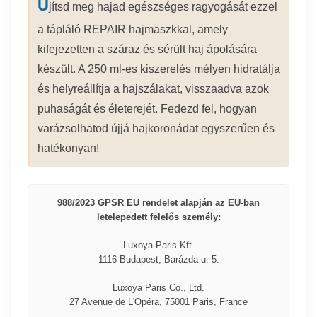
Ú
jítsd meg hajad egészséges ragyogását ezzel
a tápláló REPAIR hajmaszkkal, amely
kifejezetten a száraz és sérült haj ápolására
készült. A 250 ml-es kiszerelés mélyen hidratálja
és helyreállítja a hajszálakat, visszaadva azok
puhaságát és életerejét. Fedezd fel, hogyan
varázsolhatod újjá hajkoronádat egyszerűen és
hatékonyan!
988/2023 GPSR EU rendelet alapján az EU-ban
letelepedett felelős személy:
Luxoya Paris Kft.
1116 Budapest, Barázda u. 5.
Luxoya Paris Co., Ltd.
27 Avenue de L'Opéra, 75001 Paris, France