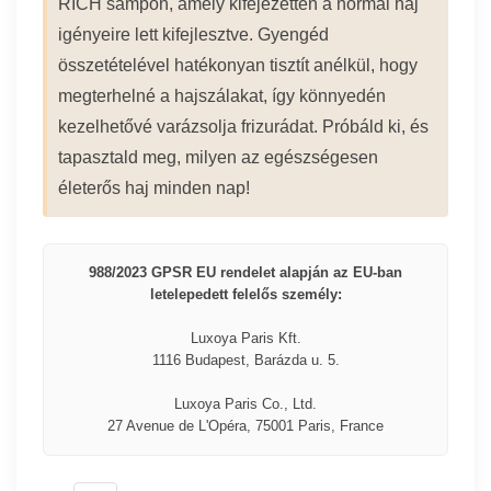
RICH sampon, amely kifejezetten a normál haj
igényeire lett kifejlesztve. Gyengéd
összetételével hatékonyan tisztít anélkül, hogy
megterhelné a hajszálakat, így könnyedén
kezelhetővé varázsolja frizurádat. Próbáld ki, és
tapasztald meg, milyen az egészségesen
életerős haj minden nap!
988/2023 GPSR EU rendelet alapján az EU-ban
letelepedett felelős személy:
Luxoya Paris Kft.
1116 Budapest, Barázda u. 5.
Luxoya Paris Co., Ltd.
27 Avenue de L'Opéra, 75001 Paris, France