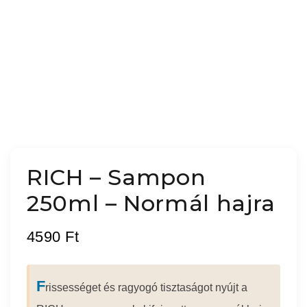
RICH – Sampon
250ml – Normál hajra
4590
Ft
F
rissességet és ragyogó tisztaságot nyújt a