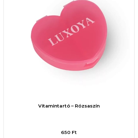
ami rendkívül kedvező ár-érték arányt kínál egy
ilyen multifunkcionális eszköz esetében. A
termék mérete és kialakítása lehetővé teszi,
hogy egyszerre akár több adag turmixot vagy
fehérjeitalt készítsünk, ami időt takarít meg, és
megkönnyíti a táplálkozás tervezését. A rugós
keverőbetét pedig gondoskodik arról, hogy a
keverés mindig hatékony legyen, így nem kell
többé aggódni a csomók miatt.
Ez a shaker ideális választás mindazoknak, akik
aktív életmódot folytatnak, és fontos számukra
az egészséges táplálkozás. Akár reggeli
Vitamintartó – Rózsaszín
fehérjeturmixot készítesz, akár energizáló
smoothie-t, vagy egyszerűen csak vizet
szeretnél ízesíteni természetes alapanyagokkal,
650
Ft