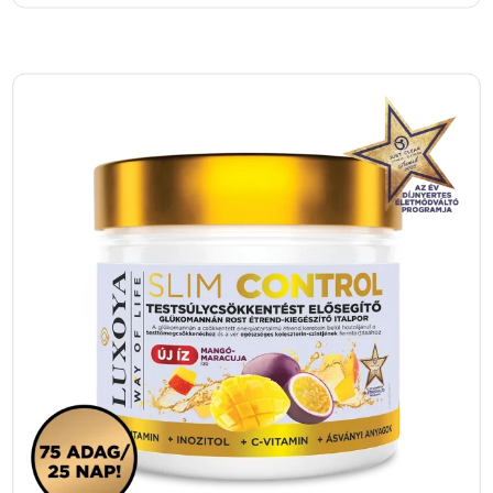
a Rugós Shaker megkönnyíti a folyamatot, és
biztosítja, hogy az italod mindig tökéletes állagú
Bővebben
legyen. Nem csak otthoni használatra alkalmas,
1
–
+
hanem sportolás közben vagy utazás során is
Kosárba
kiváló társ.
Összegzésként elmondható, hogy a Rugós
Shaker – Fekete egy megfizethető, praktikus és
stílusos megoldás mindenki számára, aki
szeretné egyszerűbbé és élvezetesebbé tenni
az italok elkészítését. A beépített rugós
keverőbetét, a könnyű tisztíthatóság és a
hordozhatóság mind-mind olyan
tulajdonságok, amelyek miatt érdemes
beszerezni ezt a terméket. Ha szeretnéd, hogy
a turmixaid mindig simák és finomak legyenek,
miközben egy strapabíró és dizájnos shakerrel