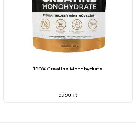
100% Creatine Monohydrate
3990
Ft
Bővebben
1
–
+
Kosárba