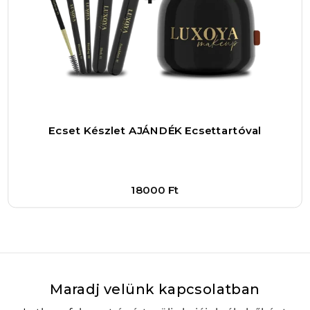
Ecset Készlet AJÁNDÉK Ecsettartóval
18000
Ft
Bővebben
1
–
+
Kosárba
Maradj velünk kapcsolatban