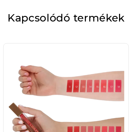
Kapcsolódó termékek
Ez az ecset kiváló minőségű, puha szőrével
biztosítja, hogy a sminked nemcsak esztétikus
legyen, hanem természetes hatást is keltsen. A
szőrzet sűrűsége és formája ideálisan
alkalmas arra, hogy a különböző árnyalatokat
finoman összemosd, így elkerülheted a foltos
vagy túl éles széleket, amelyek sokszor
elrontják a végeredményt. Ezért számít
különösen fontosnak ez az eszköz azok
számára, akik nemcsak profin, hanem
természetesen szeretnék hangsúlyozni az
arcuk szépségét.
A Satírozó 02 ecset mérete és kialakítása is a
kényelem és hatékonyság jegyében született.