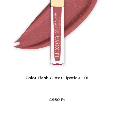
megválasztott eszköz pedig hosszú távon
megtérül, hiszen hozzájárul a sminked
kifogástalan megjelenéséhez.
A használat során a Satírozó 02 ecset kézreálló
formája megkönnyíti a precíz mozdulatokat, így
akár kezdők is bátran belevághatnak a
bonyolultabb árnyékolási technikákba. Akár egy
finom, természetes nappali sminket készítesz,
akár egy drámai, intenzív estit, ezzel az ecsettel
mindig kontrollálhatod az árnyalatok intenzitását
Color Flash Glitter Lipstick – 01
és eloszlását. Ez az irányíthatóság segít abban,
hogy a smink valóban kiemelje az egyéni
vonásokat, nem pedig elnyomja azokat.
4950
Ft
Összességében a Satírozó 02 ecset ideális