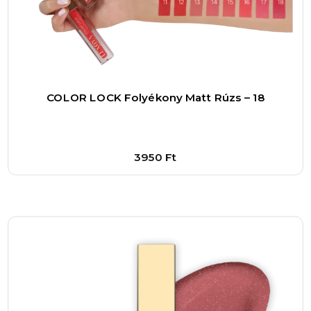
Nem túl nagy, így könnyen irányítható,
ugyanakkor elég széles ahhoz, hogy gyorsan
fedje le a kívánt területet. Ezáltal ideális
választás szemhéjpúderek eldolgozásához, de
akár az arccsont kiemelésére vagy az orr
COLOR LOCK Folyékony Matt Rúzs – 18
kontúrozására is használhatod. Ez a
sokoldalúság teszi igazán értékessé a
mindennapi sminkelés során.
3950
Ft
Fontos megemlíteni, hogy a Satírozó 02 ecset
Bővebben
ára mindössze 2980 forint, ami kimondottan
1
–
+
kedvező egy ilyen minőségű eszközért. Ez az
Kosárba
ár-érték arány miatt bárki számára elérhetővé
válik a professzionális megjelenés, anélkül,
hogy kompromisszumot kellene kötni a
tartósság vagy a hatékonyság terén. Egy jól