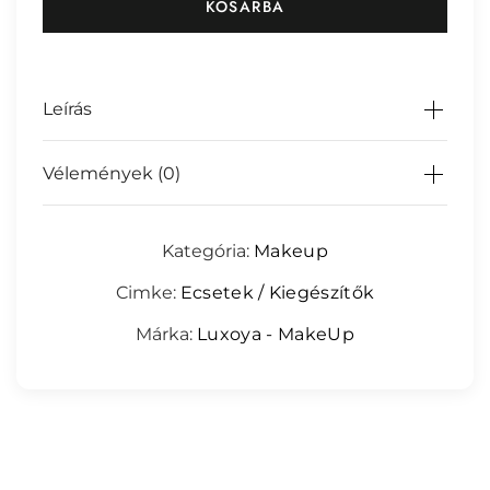
KOSÁRBA
Leírás
A tökéletes smink elkészítése sokszor apró
Vélemények (0)
részleteken múlik, és ebben a részletekben
segít a Satírozó 02 ecset, amely a sminkesek
Még nincsenek értékelések.
Kategória:
Makeup
és a hétköznapi felhasználók kedvence lehet.
Ha valaha is küzdöttél az arcpúderek vagy
Cimke:
Ecsetek / Kiegészítők
Be the first to review “Satírozó 02 ecset”
szemhéjfestékek egyenletes, harmonikus
Márka:
Luxoya - MakeUp
Az e-mail címet nem tesszük
eloszlatásával, akkor tudod, mennyire fontos
közzé.
A kötelező mezőket
*
egy megbízható, minőségi ecset. A Satírozó 02
karakterrel jelöltük
ecset éppen ezt a problémát oldja meg, hiszen
kifejezetten az árnyékolás és a satírozás
precíz, lágy hatású kivitelezésére tervezték.
Értékelésed
*