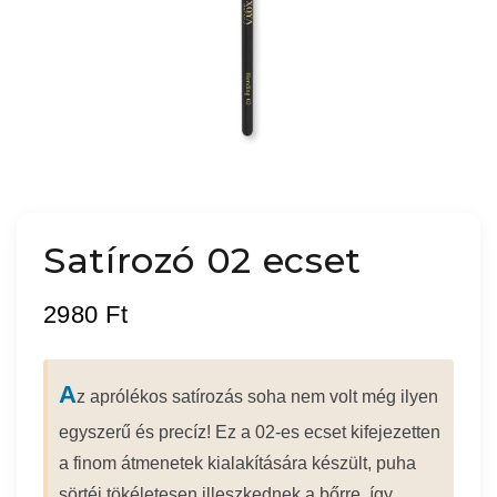
Satírozó 02 ecset
2980
Ft
A
z aprólékos satírozás soha nem volt még ilyen
egyszerű és precíz! Ez a 02-es ecset kifejezetten
a finom átmenetek kialakítására készült, puha
sörtéi tökéletesen illeszkednek a bőrre, így