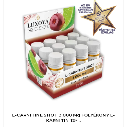
Kosárba
lehető legjobb eredményeket éred el.
Ár-érték arányban a Skylux 5 alkalmas bérlet
115000 forintért elérhető, ami egy prémium
minőségű, professzionális szolgáltatás
esetében kedvező árnak számít. Egy-egy
alkalom így átlagosan 23 000 forintba kerül,
ami a személyre szabott, magas színvonalú
kezelésekhez képest kiváló befektetés a testi-
lelki jólétedbe. A bérlet vásárlásával ráadásul
időt és pénzt is spórolhatsz, hiszen az öt
alkalom egyben való megvásárlása
kedvezményesebb, mintha egyesével vennéd
igénybe a kezeléseket.
L-CARNITINE SHOT 3.000 Mg FOLYÉKONY L-
KARNITIN 12×…
A head spa bérlet használata tökéletes