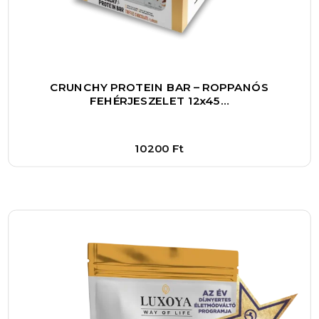
személyre szabott kezeléseket kínál. Ha
szeretnéd megőrizni hajad egészségét,
csökkenteni a feszültséget, és egyben
feltöltődni egy igazi wellness élmény által,
akkor ez a bérlet kiváló választás számodra.
CRUNCHY PROTEIN BAR – ROPPANÓS
FEHÉRJESZELET 12x45…
Ne habozz, tedd meg az első lépést a testi-lelki
harmónia felé, és élvezd a Skylux prémium
head spa nyújtotta luxust!
10200
Ft
Bővebben
1
–
+
Kosárba