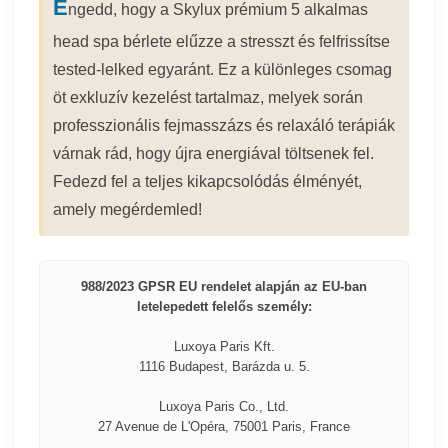
E
ngedd, hogy a Skylux prémium 5 alkalmas
head spa bérlete elűzze a stresszt és felfrissítse
tested-lelked egyaránt. Ez a különleges csomag
öt exkluzív kezelést tartalmaz, melyek során
professzionális fejmasszázs és relaxáló terápiák
várnak rád, hogy újra energiával töltsenek fel.
Fedezd fel a teljes kikapcsolódás élményét,
amely megérdemled!
988/2023 GPSR EU rendelet alapján az EU-ban
letelepedett felelős személy:
Luxoya Paris Kft.
1116 Budapest, Barázda u. 5.
Luxoya Paris Co., Ltd.
27 Avenue de L'Opéra, 75001 Paris, France