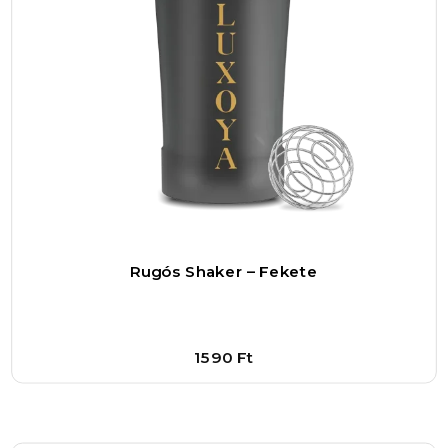
egyáltalán nem magas egy ilyen komplex,
prémium minőségű szuperélelmiszer-
keverékért cserébe. A por könnyen oldódik, így
egy pohár vízhez vagy gyümölcsléhez keverve
gyorsan és egyszerűen fogyasztható bármilyen
napszakban.
A SUPER TASTY SUPERFOOD ideális
választás mindazoknak, akik aktív életet élnek,
odafigyelnek az egészségükre, de nem mindig
Rugós Shaker – Fekete
van idejük vagy lehetőségük változatos,
tápanyagban gazdag étrendet kialakítani.
Használhatja reggeli ital helyett az ébredés
1590
Ft
utáni lendület megadására, vagy akár uzsonna
kiegészítőként, amikor egy kis extra energiára és
Bővebben
tápanyagra van szüksége. Különösen ajánlott
1
–
+