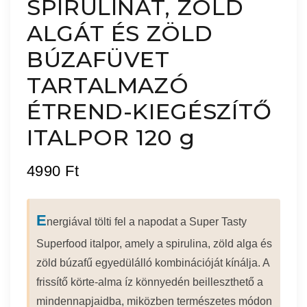
SPIRULINÁT, ZÖLD
ALGÁT ÉS ZÖLD
BÚZAFÜVET
TARTALMAZÓ
ÉTREND-KIEGÉSZÍTŐ
ITALPOR 120 g
4990
Ft
E
nergiával tölti fel a napodat a Super Tasty
Superfood italpor, amely a spirulina, zöld alga és
zöld búzafű egyedülálló kombinációját kínálja. A
frissítő körte-alma íz könnyedén beilleszthető a
mindennapjaidba, miközben természetes módon