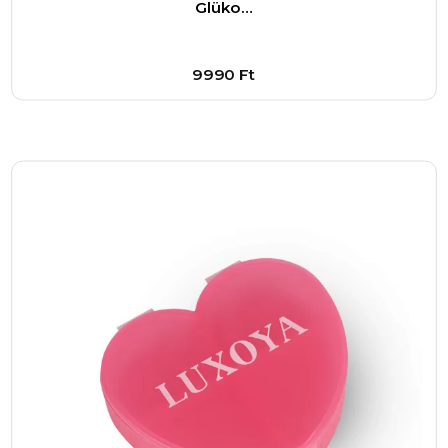
Glüko…
9990
Ft
Bővebben
1
–
+
Kosárba