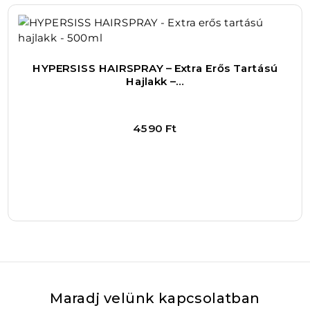
1
–
+
Kosárba
HYPERSISS HAIRSPRAY – Extra Erős Tartású
Hajlakk –…
4590
Ft
Bővebben
1
–
+
Kosárba
Maradj velünk kapcsolatban