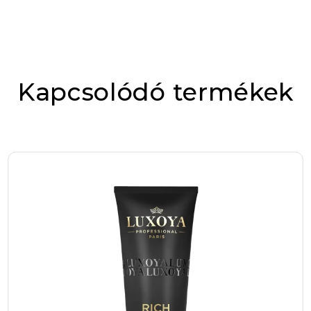
termék nem csupán egy egyszerű hajápoló,
karakterrel jelöltük
hanem egy komplex megoldás azok számára,
akik szeretnék megőrizni hajuk szépségét és
Értékelésed
*
vitalitását a szőkítés után is.
Kapcsolódó termékek
Az egyik legnagyobb kihívás a szőkített haj
ápolásában a hajszálak megerősítése és a
fényesség visszaállítása. A SUPERBLOND
Hajmaszk formulája kifejezetten erre a
problémára lett kialakítva: mélyen táplálja és
regenerálja a haj szerkezetét, így csökkenti a
töredezettséget és a szárazságot. Ez mit jelent
a gyakorlatban? Egyszerűen azt, hogy a haj
sokkal ellenállóbbá válik a mindennapi
igénybevétellel szemben, legyen szó
hajszárításról, hőformázásról vagy a környezeti