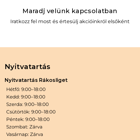
minden szempontját figyelembe veszi. A 1000
Kosárba
Maradj velünk kapcsolatban
ml-es kiszerelés, a megfelelő oxigéntartalom
Iratkozz fel most és értesülj akcióinkról elsőként
és a hajbarát összetevők együttesen
garantálják, hogy a hajszín nemcsak szép,
hanem tartós és egészséges is legyen. Ha
megbízható és professzionális eredményre
vágyik a hajfestés során, ez a termék tökéletes
választás lehet. Mindazoknak ajánlott, akik
Nyitvatartás
fontosnak tartják, hogy hajuk a festés után is
Nyitvatartás Rákosliget
ápolt és ragyogó maradjon. A 3290 Ft-os ár
Hétfő: 9:00–18:00
pedig kiváló ár-érték arányt kínál a minőségi
Kedd: 9:00–18:00
hajápolás területén.
Szerda: 9:00–18:00
Csütörtök: 9:00–18:00
Péntek: 9:00–18:00
Szombat: Zárva
Vasárnap: Zárva