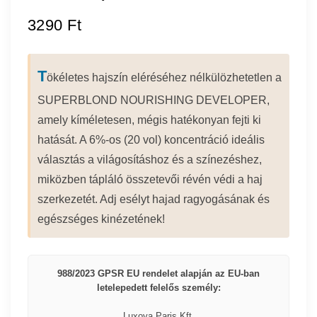
3290
Ft
T
ökéletes hajszín eléréséhez nélkülözhetetlen a
SUPERBLOND NOURISHING DEVELOPER,
amely kíméletesen, mégis hatékonyan fejti ki
hatását. A 6%-os (20 vol) koncentráció ideális
választás a világosításhoz és a színezéshez,
miközben tápláló összetevői révén védi a haj
szerkezetét. Adj esélyt hajad ragyogásának és
egészséges kinézetének!
988/2023 GPSR EU rendelet alapján az EU-ban
letelepedett felelős személy:
Luxoya Paris Kft.