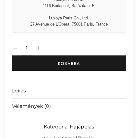
1116 Budapest, Barázda u. 5.
Luxoya Paris Co., Ltd.
27 Avenue de L'Opéra, 75001 Paris, France
KOSÁRBA
Leírás
Vélemények (0)
A hajfestés során az egyik legfontosabb lépés
az előhívó folyadék, amely biztosítja, hogy a
festék megfelelően fejthesse ki hatását, és a
Még nincsenek értékelések.
Kategória:
Hajápolás
hajszín ragyogó, tartós eredményt hozzon