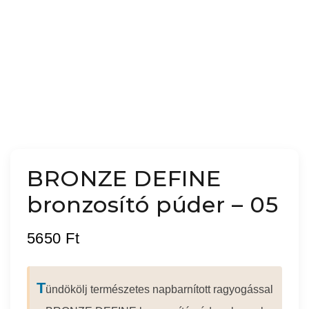
BRONZE DEFINE
bronzosító púder – 05
5650
Ft
T
ündökölj természetes napbarnított ragyogással