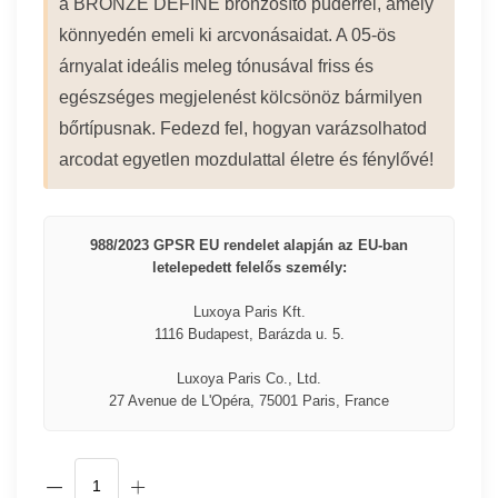
a BRONZE DEFINE bronzosító púderrel, amely
könnyedén emeli ki arcvonásaidat. A 05-ös
árnyalat ideális meleg tónusával friss és
egészséges megjelenést kölcsönöz bármilyen
bőrtípusnak. Fedezd fel, hogyan varázsolhatod
arcodat egyetlen mozdulattal életre és fénylővé!
988/2023 GPSR EU rendelet alapján az EU-ban
letelepedett felelős személy:
Luxoya Paris Kft.
1116 Budapest, Barázda u. 5.
Luxoya Paris Co., Ltd.
27 Avenue de L'Opéra, 75001 Paris, France