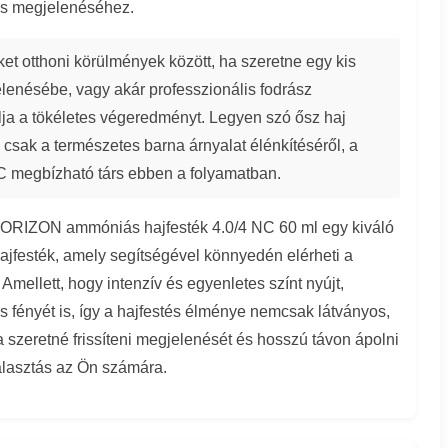
es megjelenéséhez.
ket otthoni körülmények között, ha szeretne egy kis
elenésébe, vagy akár professzionális fodrász
álja a tökéletes végeredményt. Legyen szó ősz haj
csak a természetes barna árnyalat élénkítéséről, a
egbízható társ ebben a folyamatban.
ORIZON ammóniás hajfesték 4.0/4 NC 60 ml egy kiváló
ajfesték, amely segítségével könnyedén elérheti a
Amellett, hogy intenzív és egyenletes színt nyújt,
 fényét is, így a hajfestés élménye nemcsak látványos,
 szeretné frissíteni megjelenését és hosszú távon ápolni
választás az Ön számára.