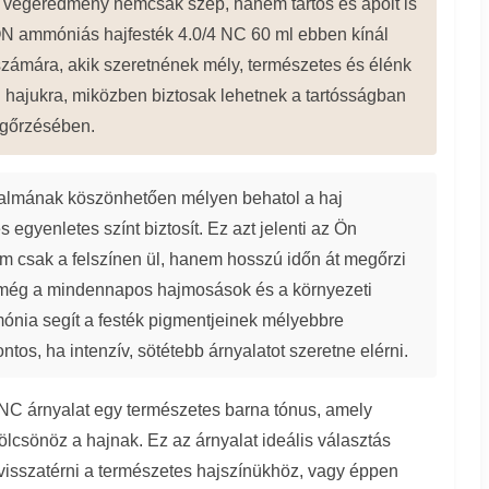
a végeredmény nemcsak szép, hanem tartós és ápolt is
ammóniás hajfesték 4.0/4 NC 60 ml ebben kínál
számára, akik szeretnének mély, természetes és élénk
i hajukra, miközben biztosak lehetnek a tartósságban
gőrzésében.
talmának köszönhetően mélyen behatol a haj
s egyenletes színt biztosít. Ez azt jelenti az Ön
m csak a felszínen ül, hanem hosszú időn át megőrzi
 még a mindennapos hajmosások és a környezeti
mónia segít a festék pigmentjeinek mélyebbre
tos, ha intenzív, sötétebb árnyalatot szeretne elérni.
 árnyalat egy természetes barna tónus, amely
lcsönöz a hajnak. Ez az árnyalat ideális választás
visszatérni a természetes hajszínükhöz, vagy éppen