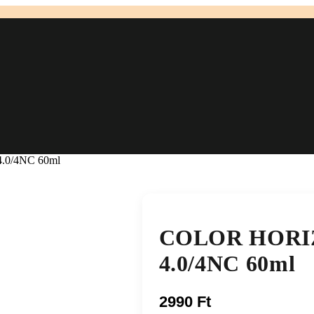
jfesték 4.0/4NC 60ml
COLOR HORI
hajfesték 4.
2990
Ft