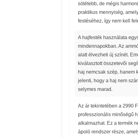
sötétebb, de mégis harmoni
praktikus mennyiség, amel
festéséhez, így nem kell fel
A hajfesték használata egy
mindennapokban. Az ammónia 
alatt élvezheti új színét
kiválasztott összetevői segí
haj nemcsak szép, hanem k
jelenti, hogy a haj nem sz
selymes marad.
Az ár tekintetében a 2990 Ft
professzionális minőségű h
alkalmazhat. Ez a termék 
ápoló rendszer része, amel