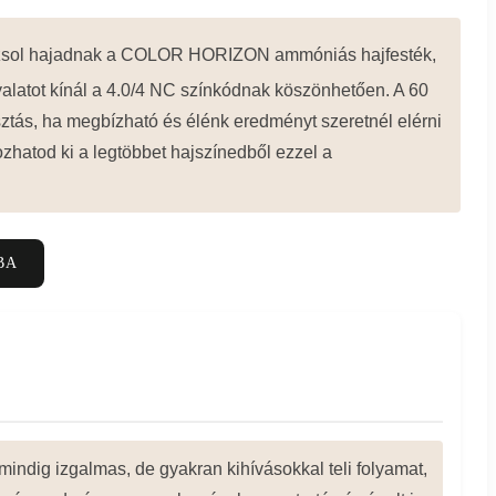
arázsol hajadnak a COLOR HORIZON ammóniás hajfesték,
alatot kínál a 4.0/4 NC színkódnak köszönhetően. A 60
sztás, ha megbízható és élénk eredményt szeretnél elérni
zhatod ki a legtöbbet hajszínedből ezzel a
BA
mindig izgalmas, de gyakran kihívásokkal teli folyamat,