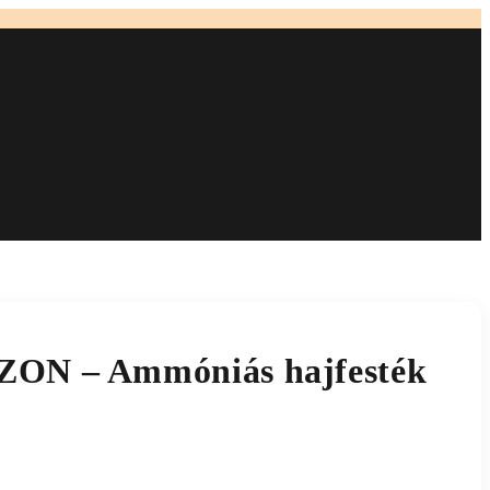
ZON – Ammóniás
0/4NC 60ml