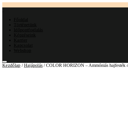
Főoldal
Történetünk
Időpontfoglalás
Képzéseink
Karrier
Kapcsolat
Webshop
Kezdőlap
/
Hajápolás
/ COLOR HORIZON – Ammóniás ha
Kapcsolódó termékek