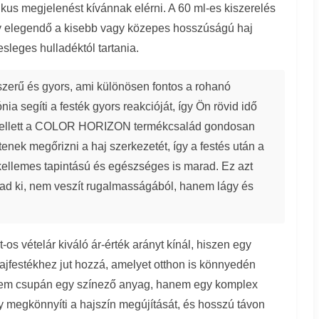
kus megjelenést kívánnak elérni. A 60 ml-es kiszerelés
y elegendő a kisebb vagy közepes hosszúságú haj
esleges hulladéktól tartania.
szerű és gyors, ami különösen fontos a rohanó
segíti a festék gyors reakcióját, így Ön rövid idő
. Emellett a COLOR HORIZON termékcsalád gondosan
tenek megőrizni a haj szerkezetét, így a festés után a
ellemes tapintású és egészséges is marad. Ez azt
árad ki, nem veszít rugalmasságából, hanem lágy és
-os vételár kiváló ár-érték arányt kínál, hiszen egy
ajfestékhez jut hozzá, amelyet otthon is könnyedén
nem csupán egy színező anyag, hanem egy komplex
y megkönnyíti a hajszín megújítását, és hosszú távon