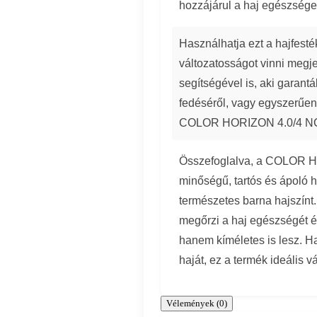
hozzájárul a haj egészség
Használhatja ezt a hajfesté
változatosságot vinni megj
segítségével is, aki garant
fedéséről, vagy egyszerűen 
COLOR HORIZON 4.0/4 NC m
Összefoglalva, a COLOR H
minőségű, tartós és ápoló h
természetes barna hajszínt. 
megőrzi a haj egészségét és
hanem kíméletes is lesz. Ha
haját, ez a termék ideális 
Vélemények (0)