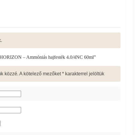
.
“COLOR HORIZON – Ammóniás hajfesték 4.0/4NC
ük közzé.
A kötelező mezőket
*
karakterrel jelöltük