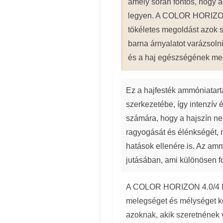
amely során fontos, hogy 
legyen. A COLOR HORIZON 
tökéletes megoldást azok 
barna árnyalatot varázsoln
és a haj egészségének me
Ez a hajfesték ammóniatar
szerkezetébe, így intenzív é
számára, hogy a hajszín ne
ragyogását és élénkségét,
hatások ellenére is. Az am
jutásában, ami különösen fon
A COLOR HORIZON 4.0/4 NC
melegséget és mélységet kö
azoknak, akik szeretnének 