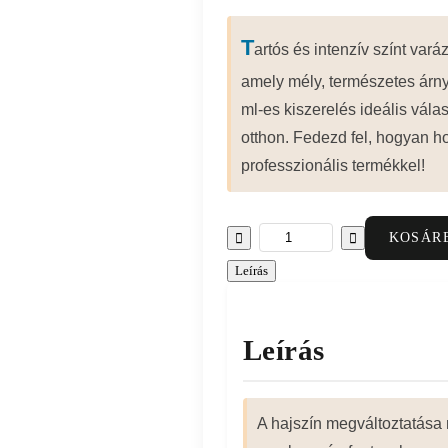
T
artós és intenzív színt v
amely mély, természetes árny
ml-es kiszerelés ideális vála
otthon. Fedezd fel, hogyan ho
professzionális termékkel!
KOSÁR
Leírás
Leírás
A hajszín megváltoztatása 