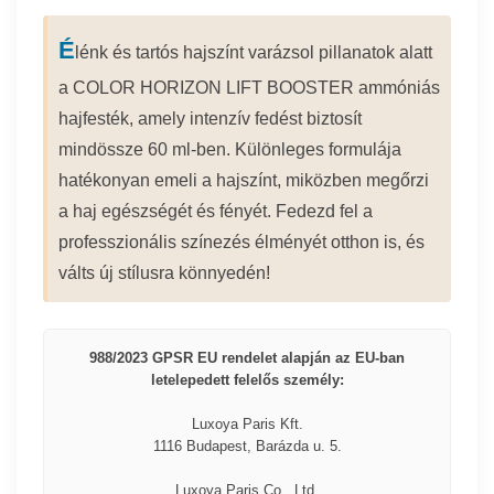
É
lénk és tartós hajszínt varázsol pillanatok alatt
a COLOR HORIZON LIFT BOOSTER ammóniás
hajfesték, amely intenzív fedést biztosít
mindössze 60 ml-ben. Különleges formulája
hatékonyan emeli a hajszínt, miközben megőrzi
a haj egészségét és fényét. Fedezd fel a
professzionális színezés élményét otthon is, és
válts új stílusra könnyedén!
988/2023 GPSR EU rendelet alapján az EU-ban
letelepedett felelős személy:
Luxoya Paris Kft.
1116 Budapest, Barázda u. 5.
Luxoya Paris Co., Ltd.