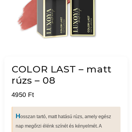
COLOR LAST – matt
rúzs – 08
4950
Ft
H
osszan tartó, matt hatású rúzs, amely egész
nap megőrzi élénk színét és kényelmét. A