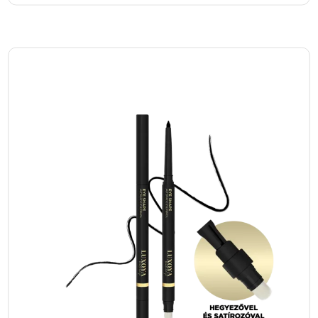
Összességében a COLOR LAST matt rúzs 08-
Bővebben
as árnyalatban egy olyan termék, amely
1
–
+
nemcsak szép, hanem praktikus is. Tartóssága,
Kosárba
kényelmes viselete és elegáns színe miatt
ideális választás mindazoknak, akik szeretnék
a sminkjüket egy szinttel magasabb szintre
emelni. Ha hosszú órákon át tartó, élénk és
matt hatású rúzsra vágyik, amely nem szárítja
az ajkakat, akkor ez a termék garantáltan nem
fog csalódást okozni. Megéri beruházni rá,
hiszen a COLOR LAST matt rúzs a szépség és
a funkcionalitás harmonikus ötvözete.