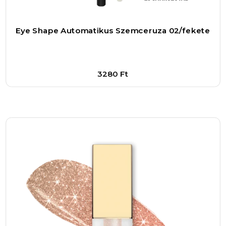
Eye Shape Automatikus Szemceruza 02/fekete
3280
Ft
Bővebben
1
–
+
Kosárba