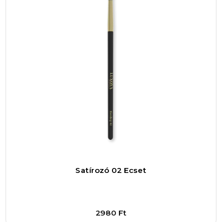
tartósságot és a magas minőséget, miközben
nem szeretnének kompromisszumot kötni a
kényelem vagy a megjelenés terén. Ez a rúzs
egy befektetés a mindennapi önkifejezésbe,
amely megkönnyíti a reggeli készülődést és
magabiztosságot ad minden pillanatban.
Használat szempontjából a rúzs egyszerűen
alkalmazható, a krémes textúra könnyedén
felvihető az ajkakra, egyenletes színt adva már
az első rétegben. Ez megkönnyíti a sminkelést,
és időt takarít meg a rohanós reggeleken. Egy
kis precizitással az ajkak formája is jól
Satírozó 02 Ecset
hangsúlyozható vele, így a végeredmény
professzionális és kifinomult lesz, akár otthon,
akár egy fontos esemény előtt használjuk.
2980
Ft