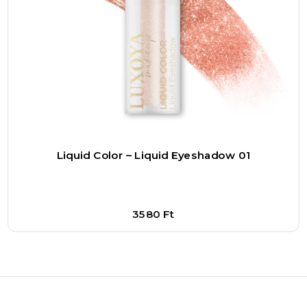
Liquid Color – Liquid Eyeshadow 01
3580
Ft
Bővebben
1
–
+
Kosárba