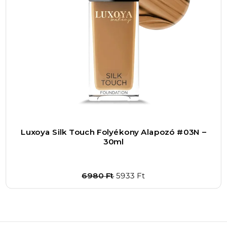
Luxoya Silk Touch Folyékony Alapozó #03N –
30ml
O
C
6980
Ft
5933
Ft
r
u
i
r
g
r
Bővebben
i
e
1
–
+
n
n