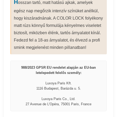
H
osszan tartó, matt hatású ajkak, amelyek
egész nap megőrzik intenzív színüket anélkül,
hogy kiszáradnának. A COLOR LOCK folyékony
matt rúzs könnyű formulája kényelmes viseletet
biztosít, miközben élénk, tartós árnyalatot kínál.
Fedezd fel a 18-as árnyalatot, és élvezd a profi
smink megjelenést minden pillanatban!
988/2023 GPSR EU rendelet alapján az EU-ban
letelepedett felelős személy:
Luxoya Paris Kft.
1116 Budapest, Barázda u. 5.
Luxoya Paris Co., Ltd.
27 Avenue de L'Opéra, 75001 Paris, France