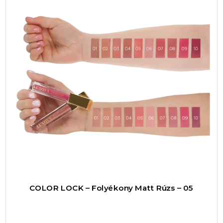
hosszan tartó hatása miatt nem kell napközben
többször újrakenni, így nemcsak időt, de pénzt
is megtakarítasz. A színválaszték ezen
árnyalata univerzális, ezért alkalmas
mindennapi viselethez, de akár egy esti
eseményen is megállja a helyét.
Használata egyszerű és praktikus: csak vidd fel
közvetlenül az applikátorral az ajkaidra, és már
kész is a tökéletesen matt, intenzív színű
megjelenés. Mivel a rúzs nem ragad, bátran
használhatod maszk viselése mellett is, hiszen
nem hagy nyomot rajta. Ez a tulajdonság
különösen fontos a mai mindennapokban,
COLOR LOCK – Folyékony Matt Rúzs – 05
amikor a higiénia és a kényelem elsődleges
szempont.