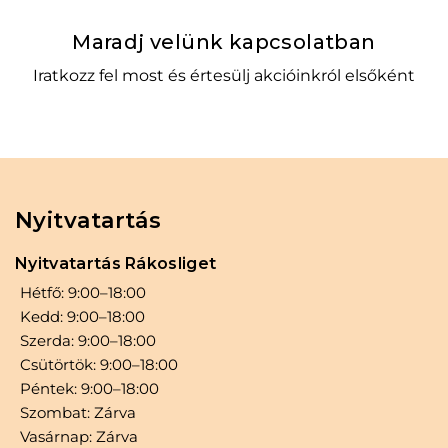
a
t
Kosárba
l
p
Maradj velünk kapcsolatban
p
r
r
i
Iratkozz fel most és értesülj akcióinkról elsőként
i
c
c
e
e
i
w
s
a
:
s
5
:
9
Nyitvatartás
6
3
9
3
8
Nyitvatartás Rákosliget
0
F
Hétfő: 9:00–18:00
t
Kedd: 9:00–18:00
F
.
t
Szerda: 9:00–18:00
.
Csütörtök: 9:00–18:00
Péntek: 9:00–18:00
Szombat: Zárva
Vasárnap: Zárva