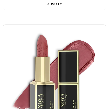
3950
Ft
Összességében a COLOR LOCK folyékony
matt rúzs – 18 egy olyan sminktermék, amely
Bővebben
megkönnyíti a mindennapi szépségápolást,
1
–
+
miközben professzionális eredményt nyújt. A
Kosárba
tartósság, a komfortos viselet, és a mély, élénk
színárnyalat együttese miatt a rúzs ideális
választás bárki számára, aki szeretne
magabiztosan, hosszan tartóan szép ajkakat.
Ha fontos számodra, hogy a sminked egész
nap tökéletes maradjon, akkor ez a termék
neked készült. Ne habozz, és tedd próbára a
COLOR LOCK matt rúzs 18-as árnyalatát, hogy
mindig a legjobb formádat hozhasd!