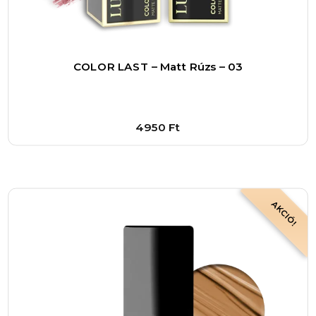
COLOR LAST – Matt Rúzs – 03
4950
Ft
Bővebben
1
–
+
AKCIÓ!
Kosárba