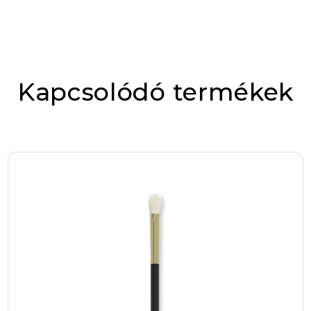
a tartósságával, hanem könnyed, mégis
karakterrel jelöltük
intenzív pigmentáltságával is kitűnik a piacon,
így a megjelenésed egész nap magabiztos és
Értékelésed
*
kifinomult marad.
Kapcsolódó termékek
Az egyik legnagyobb előnye ennek a folyékony
rúzsnak, hogy a szín valóban tartós, nem
maszatolódik el könnyen, így nem kell folyton
ellenőrizned a tükörben az ajkaidat. A 18-as
árnyalat egy mély, karakteres tónus, amely
kiemeli az ajkak természetes formáját,
miközben matt finishel rendelkezik, ami
napjaink egyik legnépszerűbb trendje. Ez a
matt hatás ráadásul nem szárítja ki az ajkakat,
így egész nap kellemes viseletet biztosít, ami
különösen fontos azok számára, akik érzékeny