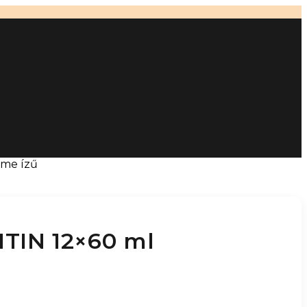
ime ízű
TIN 12×60 ml