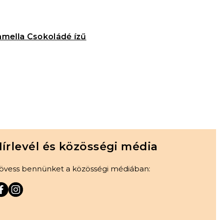
ella Csokoládé ízű
írlevél és közösségi média
övess bennünket a közösségi médiában: