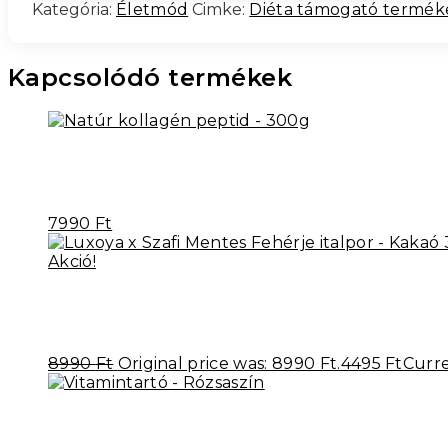
Kategória:
Életmód
Cimke:
Diéta támogató termék
Kapcsolódó termékek
7990
Ft
Akció!
8990
Ft
Original price was: 8990 Ft.
4495
Ft
Curre