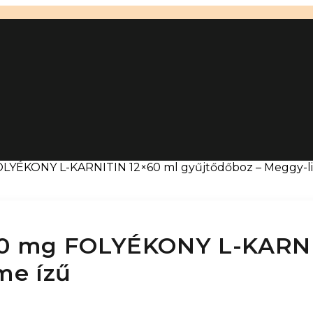
LYÉKONY L-KARNITIN 12×60 ml gyűjtődőboz – Meggy-l
0 mg FOLYÉKONY L-KARNI
me ízű