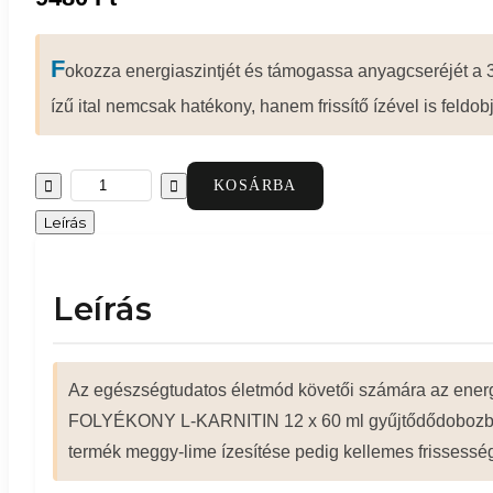
F
okozza energiaszintjét és támogassa anyagcseréjét a 3
ízű ital nemcsak hatékony, hanem frissítő ízével is feldob
KOSÁRBA
Leírás
Leírás
Az egészségtudatos életmód követői számára az ener
FOLYÉKONY L-KARNITIN 12 x 60 ml gyűjtődődobozban eg
termék meggy-lime ízesítése pedig kellemes frissess