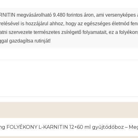
 megvásárolható 9.480 forintos áron, ami versenyképes ár-é
erelésével is hozzájárul ahhoz, hogy az egészséges életmód fe
i szervezete természetes zsírégető folyamatait, ez a folyékony 
gal gazdagítsa rutinját!
0 mg FOLYÉKONY L-KARNITIN 12×60 ml gyűjtődőboz – Meg