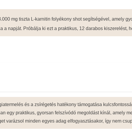
.000 mg tiszta L-karnitin folyékony shot segítségével, amely g
ja a napját. Próbálja ki ezt a praktikus, 12 darabos kiszerelést,
giatermelés és a zsírégetés hatékony támogatása kulcsfontos
y praktikus, gyorsan felszívódó megoldást kínál, amely megkö
éget varázsol minden egyes adag elfogyasztásakor, így nem csu