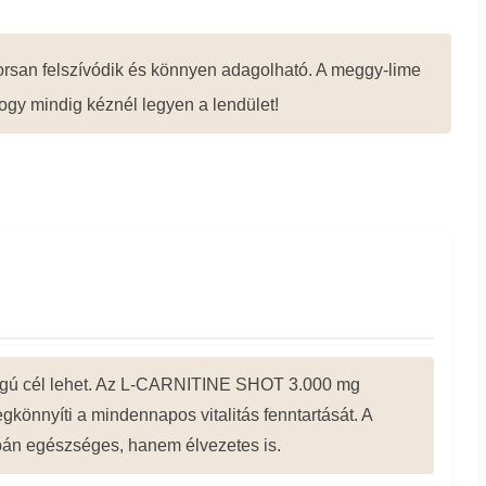
yorsan felszívódik és könnyen adagolható. A meggy-lime
 hogy mindig kéznél legyen a lendület!
ságú cél lehet. Az L-CARNITINE SHOT 3.000 mg
nnyíti a mindennapos vitalitás fenntartását. A
pán egészséges, hanem élvezetes is.