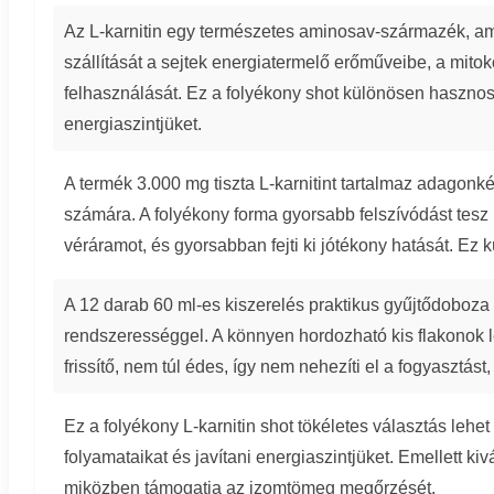
Az L-karnitin egy természetes aminosav-származék, am
szállítását a sejtek energiatermelő erőműveibe, a mitok
felhasználását. Ez a folyékony shot különösen haszno
energiaszintjüket.
A termék 3.000 mg tiszta L-karnitint tartalmaz adagon
számára. A folyékony forma gyorsabb felszívódást tesz 
véráramot, és gyorsabban fejti ki jótékony hatását. Ez
A 12 darab 60 ml-es kiszerelés praktikus gyűjtődoboza 
rendszerességgel. A könnyen hordozható kis flakonok 
frissítő, nem túl édes, így nem nehezíti el a fogyasztást, 
Ez a folyékony L-karnitin shot tökéletes választás lehe
folyamataikat és javítani energiaszintjüket. Emellett ki
miközben támogatja az izomtömeg megőrzését.