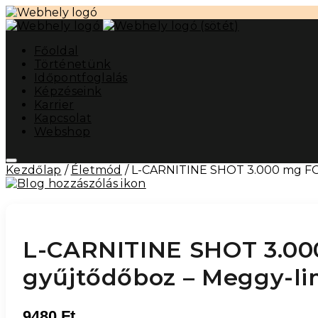
Főoldal
Történetünk
Időpontfoglalás
Képzéseink
Karrier
Kapcsolat
Webshop
Kezdőlap
/
Életmód
/ L-CARNITINE SHOT 3.000 mg FO
L-CARNITINE SHOT 3.00
gyűjtődőboz – Meggy-li
9480
Ft