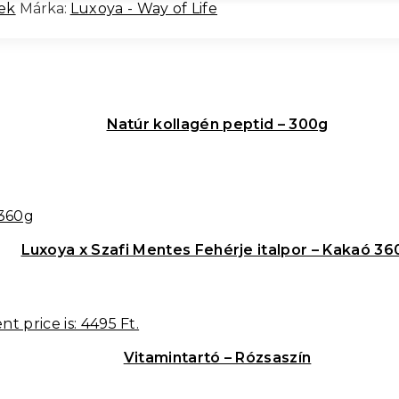
ek
Márka:
Luxoya - Way of Life
Natúr kollagén peptid – 300g
Luxoya x Szafi Mentes Fehérje italpor – Kakaó 36
nt price is: 4495 Ft.
Vitamintartó – Rózsaszín