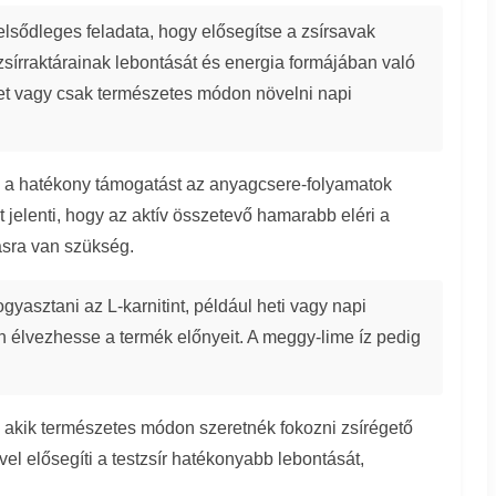
sődleges feladata, hogy elősegítse a zsírsavak
 zsírraktárainak lebontását és energia formájában való
et vagy csak természetes módon növelni napi
va a hatékony támogatást az anyagcsere-folyamatok
 jelenti, hogy az aktív összetevő hamarabb eléri a
ásra van szükség.
yasztani az L-karnitint, például heti vagy napi
 élvezhesse a termék előnyeit. A meggy-lime íz pedig
k, akik természetes módon szeretnék fokozni zsírégető
vel elősegíti a testzsír hatékonyabb lebontását,