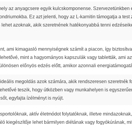
ely az anyagcsere egyik kulcskomponense. Szervezetünkben el
ondriumokba. Ez azt jelenti, hogy az L-karnitin támogatja a test
s lehet azoknak, akik szeretnének hatékonyabbá tenni edzéseik
ként, ami kimagasló mennyiségnek számít a piacon, így biztosít
lehetővé, mint a hagyományos kapszulák vagy tabletták, ami azt
 különösen előnyös edzés előtt, amikor azonnali energiatámogat
ideális megoldás azok számára, akik rendszeresen szeretnék fog
lehetővé teszik, hogy útközben vagy munkahelyen is egyszerűen
sőt, egyfajta ízélményt is nyújt.
t sportolóknak, aktív életmódot folytatóknak, illetve mindazokna
váló kiegészítője lehet bármilyen diétának vagy fogyókúrának, mi