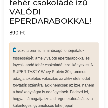
fehér csokoládé ízű
VALÓDI
EPERDARABOKKAL!
890
Ft
É
lvezd a prémium minőségű fehérjeitalok
frissességét, amely valódi eperdarabokkal és
ínycsiklandó fehér csokoládé ízzel kényeztet. A
SUPER TASTY Whey Protein 30 grammos
adagja tökéletes választás az aktív életmódot
folytatók számára, akik nemcsak az ízre, hanem
a hatékonyságra is odafigyelnek. Fedezd fel,
hogyan támogatja izmaid regenerálódását ez a
különleges, gyümölcsös fehérjepor!