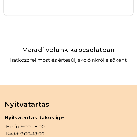
jelenléte különleges élményt nyújt, ami miatt
érdemes kipróbálni, ha unod a megszokott
ízeket. Az elérhető ár és a könnyű használat
Bővebben
révén egy praktikus és ízletes megoldást találsz,
amely segíti a mindennapi egészséges életmód
1
–
+
fenntartását.
Kosárba
Maradj velünk kapcsolatban
Iratkozz fel most és értesülj akcióinkról elsőként
Ne hagyd, hogy unalmas vagy mesterséges
ízekkel kelljen beérned! Válaszd a SUPER
TASTY WHEY PROTEIN eper-fehér csokoládé
változatát, és élvezd a prémium minőséget és a
valódi gyümölcsösséget egyetlen adagban. Ez
a fehérjeital nem csak táplál, hanem igazi
Nyitvatartás
élményt is nyújt, amely motivál az egészséges
Nyitvatartás Rákosliget
életmód fenntartására. Indítsd be az izmaid
Hétfő: 9:00–18:00
fejlődését, miközben egy ízletes frissítővel
Kedd: 9:00–18:00
kényezteted magad!