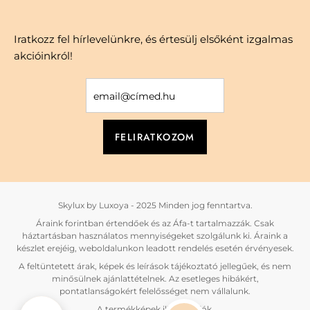
Iratkozz fel hírlevelünkre, és értesülj elsőként izgalmas
akcióinkról!
Skylux by Luxoya - 2025 Minden jog fenntartva.
Áraink forintban értendőek és az Áfa-t tartalmazzák. Csak
háztartásban használatos mennyiségeket szolgálunk ki. Áraink a
készlet erejéig, weboldalunkon leadott rendelés esetén érvényesek.
A feltüntetett árak, képek és leírások tájékoztató jellegűek, és nem
minősülnek ajánlattételnek. Az esetleges hibákért,
pontatlanságokért felelősséget nem vállalunk.
A termékképek illusztrációk.